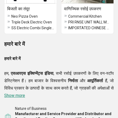
बिजली का तंदूर
वाणिज्यिक रसोई उपकरण
Neo Pizza Oven
Commercial Kitchen
Triple Deck Electric Oven
PRI RNSE UNIT WALL MOUNTED
SS Electric Combi Single Door Oven
IMPORTATED CHINESE GAS BURNER BURNER
हमारे बारे में
हमारे बारे में
हम,
एसआरएस इक्विप्मेंट्स इंडिया
, सभी रसोई उपकरणों के लिए वन-स्टॉप
डेस्टिनेशन हैं। हम बाजार के विश्वसनीय
निर्माता
और
आपूर्तिकर्ता
हैं, जो
विविध प्रकार के उत्पादों के साथ काम करते हैं, जो ग्राहकों की अपेक्षाओं से
पूरी तरह मेल खाते हैं। हम किचन
Show more
अंडर काउंटर डिशवॉशर, आइसक्रीम
डिस्प्ले काउंटर, कॉफी बीन्स मशीन, आइसक्रीम रोल मशीन आदि से जुड़े
Nature of Business
किचन
में ग्राहकों की लग्जरी और बुनियादी जरूरतों को पूरा कर रहे हैं।
Manufacturer and Service Provider and Distributor and
ग्राहकों के लिए समय पर और पॉकेट-फ्रेंडली दरों पर पूरी रेंज उपलब्ध है।