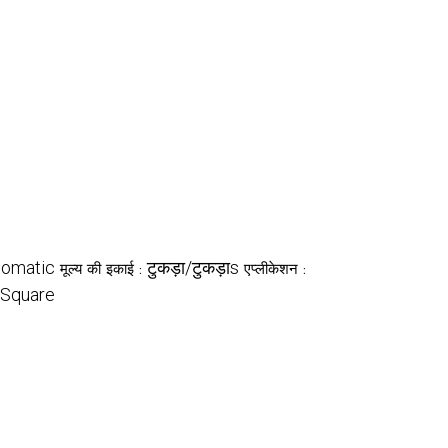
tomatic
टुकड़ा/टुकड़ाs
मूल्य की इकाई :
एप्लीकेशन :
Square