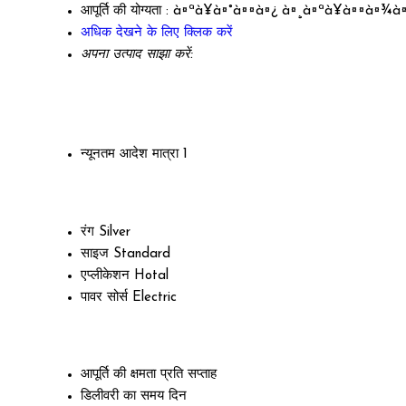
आपूर्ति की योग्यता :
à¤ªà¥à¤°à¤¤à¤¿ à¤¸à¤ªà¥à¤¤à¤¾à¤
अधिक देखने के लिए क्लिक करें
अपना उत्पाद साझा करें:
न्यूनतम आदेश मात्रा
1
रंग
Silver
साइज
Standard
एप्लीकेशन
Hotal
पावर सोर्स
Electric
आपूर्ति की क्षमता
प्रति सप्ताह
डिलीवरी का समय
दिन